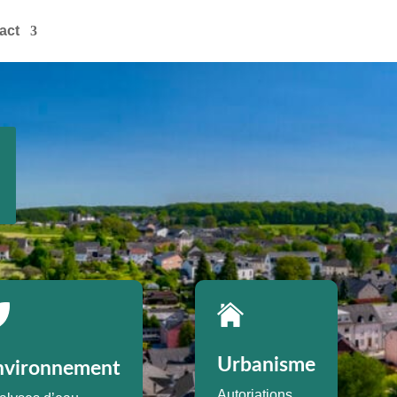
act
Urbanisme
nvironnement
Autoriations,