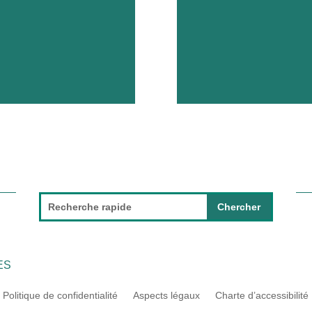
Police – Commissariat
Echternach: 244 72 100
Police Grand-Ducale: 1
Ambulance / urgences /
pompiers: 112
ES
Politique de confidentialité
Aspects légaux
Charte d’accessibilité