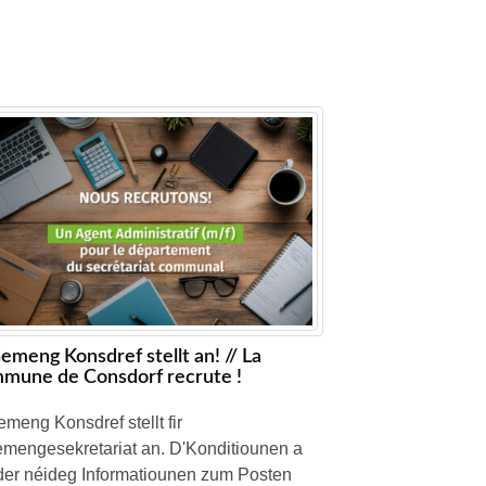
emeng Konsdref stellt an! // La
mune de Consdorf recrute !
meng Konsdref stellt fir
mengesekretariat an. D'Konditiounen a
der néideg Informatiounen zum Posten