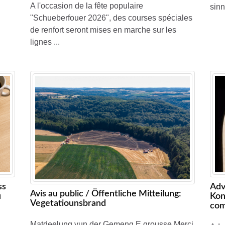
A l'occasion de la fête populaire
sinn
"Schueberfouer 2026", des courses spéciales
de renfort seront mises en marche sur les
lignes ...
ss
Adv
Avis au public / Öffentliche Mitteilung:
u
Kon
Vegetatiounsbrand
com
Matdeelung vun der Gemeng E grousse Merci