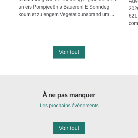
Adv
un eis Pompjeeën a Baueren! E Sonndeg
2026
koum et zu engem Vegetatiounsbrand um ...
621 
com
Voir tout
À ne pas manquer
Les prochains évènements
Voir tout