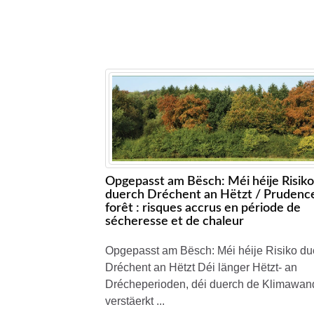
Opgepasst am Bësch: Méi héije Risik
duerch Dréchent an Hëtzt / Prudenc
forêt : risques accrus en période de
sécheresse et de chaleur
Opgepasst am Bësch: Méi héije Risiko du
Dréchent an Hëtzt Déi länger Hëtzt- an
Drécheperioden, déi duerch de Klimawan
verstäerkt ...