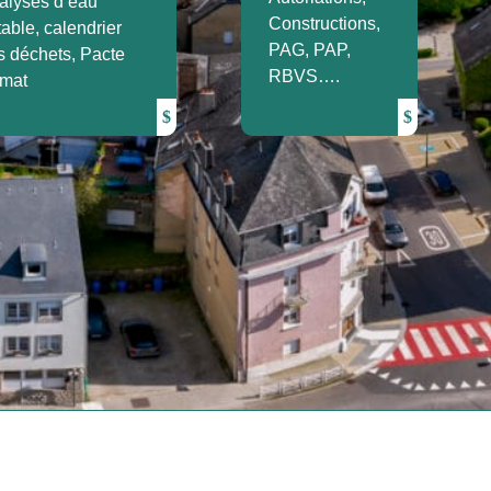
alyses d’eau
Constructions,
able, calendrier
PAG, PAP,
s déchets, Pacte
RBVS….
imat