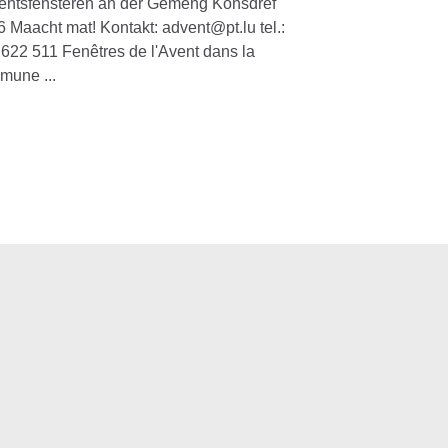
entsfënsteren an der Gemeng Konsdref
 Maacht mat! Kontakt: advent@pt.lu tel.:
622 511 Fenêtres de l'Avent dans la
mune ...