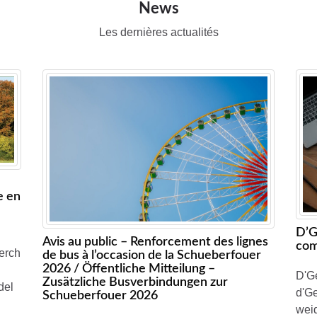
News
Les dernières actualités
o
e en
D’G
Avis au public – Renforcement des lignes
com
erch
de bus à l’occasion de la Schueberfouer
2026 / Öffentliche Mitteilung –
D'Ge
Zusätzliche Busverbindungen zur
del
d'Ge
Schueberfouer 2026
wei