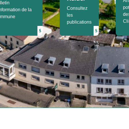
An
letin
pot
Consultez
nformation de la
de
les
mmune
Cl
publications